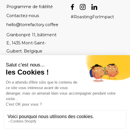
Programme de fidélité
Contactez-nous
#RoastingForImpact
hello@torrefactory.coffee
Granbonpré 11, bâtiment
E, 1435 Mont-Saint-
Guibert. Belgique
CGV
© 2019
Torréfié avec ♥ en
-
Torrefactory
Belgique.
Mention légales
Project – Tous
-
droits réservés.
Politique de
confidentialité
-