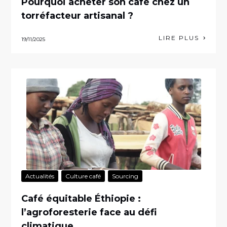
Pourquoi acheter son café chez un
torréfacteur artisanal ?
LIRE PLUS
19/11/2025
Actualités
Culture café
Sourcing
Café équitable Éthiopie :
l’agroforesterie face au défi
climatique